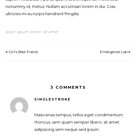
nonummy id, metus. Nullam accumsan lorem in dui. Cras
ultricies mi eu turpis hendrerit fringilla.
dolor
ipsum
lorem
sit amet
Girl’s Best Friend
Emergence Lab
3 COMMENTS
SINGLESTROKE
Maecenas tempus, tellus eget condimentum
rhoncus, sem quam semper libero, sit amet
adipiscing sem neque sed ipsum.