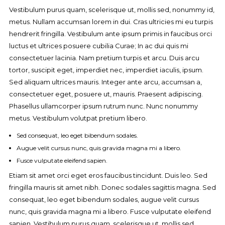
Vestibulum purus quam, scelerisque ut, mollis sed, nonummy id,
metus. Nullam accumsan lorem in dui. Cras ultricies mi eu turpis
hendrerit fringilla. Vestibulum ante ipsum primis in faucibus orci
luctus et ultrices posuere cubilia Curae; In ac dui quis mi
consectetuer lacinia. Nam pretium turpis et arcu. Duis arcu
tortor, suscipit eget, imperdiet nec, imperdiet iaculis, ipsum.
Sed aliquam ultrices mauris. Integer ante arcu, accumsan a,
consectetuer eget, posuere ut, mauris. Praesent adipiscing.
Phasellus ullamcorper ipsum rutrum nunc. Nunc nonummy
metus. Vestibulum volutpat pretium libero.
Sed consequat, leo eget bibendum sodales.
Augue velit cursus nunc, quis gravida magna mi a libero.
Fusce vulputate eleifend sapien.
Etiam sit amet orci eget eros faucibus tincidunt. Duis leo. Sed
fringilla mauris sit amet nibh. Donec sodales sagittis magna. Sed
consequat, leo eget bibendum sodales, augue velit cursus
nunc, quis gravida magna mi a libero. Fusce vulputate eleifend
sapien. Vestibulum purus quam, scelerisque ut, mollis sed,