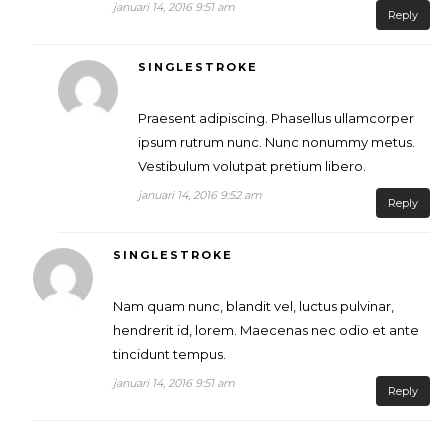
januari 14, 2016 9:51 am
Reply
SINGLESTROKE
Praesent adipiscing. Phasellus ullamcorper
ipsum rutrum nunc. Nunc nonummy metus.
Vestibulum volutpat pretium libero.
januari 14, 2016 9:52 am
Reply
SINGLESTROKE
Nam quam nunc, blandit vel, luctus pulvinar,
hendrerit id, lorem. Maecenas nec odio et ante
tincidunt tempus.
januari 14, 2016 9:51 am
Reply