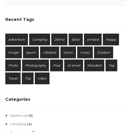
Recent Tags
Adventure
Camping
Demo
dolor
embed
Happy
Image
ipsum
Lifestyle
lorem
music
Outdoor
Photo
Photography
Post
sit amet
Standard
Tag
Travel
Trip
video
Categories
Adventure
(5)
Camping
(4)