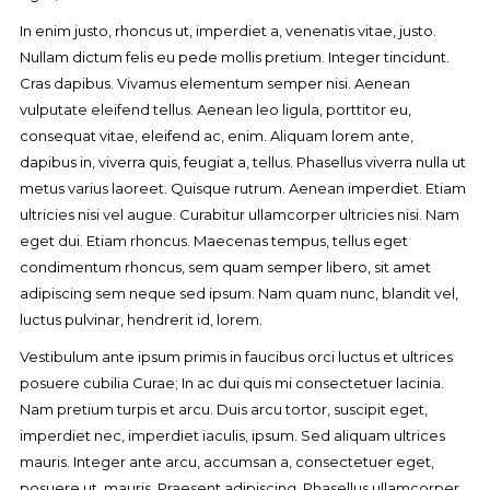
In enim justo, rhoncus ut, imperdiet a, venenatis vitae, justo.
Nullam dictum felis eu pede mollis pretium. Integer tincidunt.
Cras dapibus. Vivamus elementum semper nisi. Aenean
vulputate eleifend tellus. Aenean leo ligula, porttitor eu,
consequat vitae, eleifend ac, enim. Aliquam lorem ante,
dapibus in, viverra quis, feugiat a, tellus. Phasellus viverra nulla ut
metus varius laoreet. Quisque rutrum. Aenean imperdiet. Etiam
ultricies nisi vel augue. Curabitur ullamcorper ultricies nisi. Nam
eget dui. Etiam rhoncus. Maecenas tempus, tellus eget
condimentum rhoncus, sem quam semper libero, sit amet
adipiscing sem neque sed ipsum. Nam quam nunc, blandit vel,
luctus pulvinar, hendrerit id, lorem.
Vestibulum ante ipsum primis in faucibus orci luctus et ultrices
posuere cubilia Curae; In ac dui quis mi consectetuer lacinia.
Nam pretium turpis et arcu. Duis arcu tortor, suscipit eget,
imperdiet nec, imperdiet iaculis, ipsum. Sed aliquam ultrices
mauris. Integer ante arcu, accumsan a, consectetuer eget,
posuere ut, mauris. Praesent adipiscing. Phasellus ullamcorper